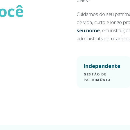
deles.
ocê
Cuidamos do seu patrimôn
de vida, curto e longo pr
seu nome
, em institui
administrativo limitado p
Independente
GESTÃO DE
PATRIMÔNIO