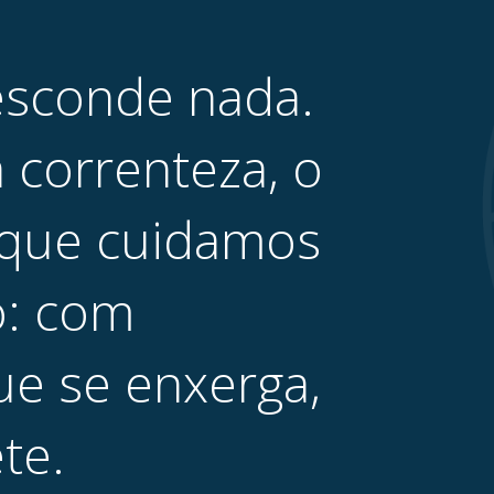
esconde
nada.
a
correnteza,
o
que
cuidamos
:
com
ue
se
enxerga,
te.