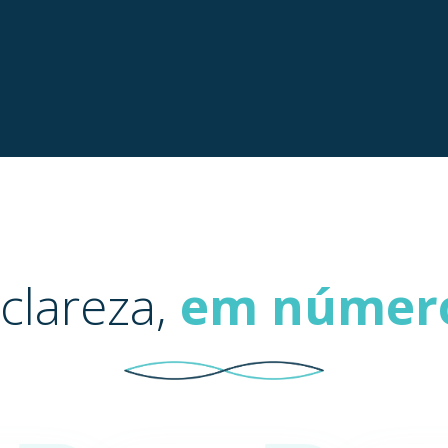
 clareza,
em númer