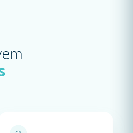
ovem
s