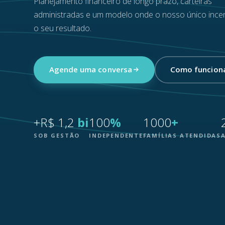
Planejamento financeiro de longo prazo, carteiras
administradas e um modelo onde o nosso único incen
o seu resultado.
Agende uma conversa
Como funcion
+R$ 1,2
bi
100
%
1000
+
SOB GESTÃO
INDEPENDENTE
FAMÍLIAS ATENDIDAS