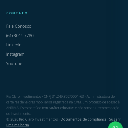
CONTATO
Fale Conosco
(61) 3044-7780
LinkedIn
Instagram
YouTube
Rio Claro Investimentos · CNPJ 31.249.802/0001-63 · Administradora de
carteiras de valores mobiliários registrada na CVM. Em processo de adesão à
ANBIMA. Este conteúdo tem caráter educativo e não constitui recomendação
de investimento.
© 2026 Rio Claro Investimentos ·
Documentos de compliance
·
Sugerir
uma melhoria