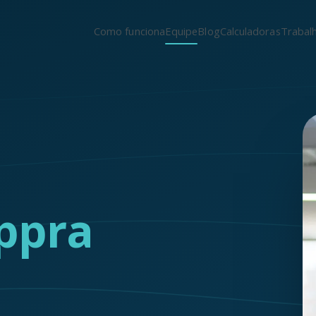
Como funciona
Equipe
Blog
Calculadoras
Trabal
ppra