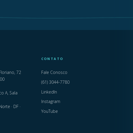
CONTATO
Floriano, 72
Fale Conosco
000
(61) 3044-7780
LinkedIn
co A, Sala
Instagram
Norte · DF ·
YouTube