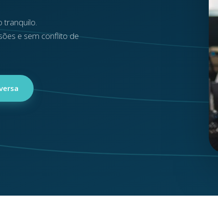
 tranquilo.
sões e sem conflito de
versa