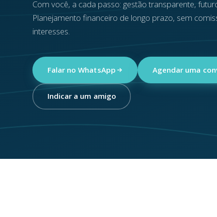
Com você, a cada passo: gestão transparente, futuro
Planejamento financeiro de longo prazo, sem comis
interesses.
Falar no WhatsApp
Agendar uma con
Indicar a um amigo