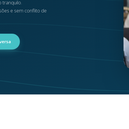
 tranquilo.
sões e sem conflito de
versa