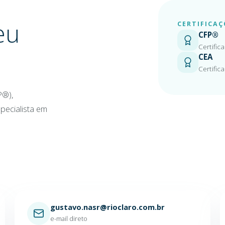
eu
CERTIFICAÇ
CFP®
Certific
CEA
Certific
P®),
pecialista em
gustavo.nasr@rioclaro.com.br
e-mail direto