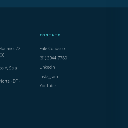
CONTATO
Floriano, 72
Fale Conosco
000
(61) 3044-7780
LinkedIn
co A, Sala
Instagram
Norte · DF ·
YouTube