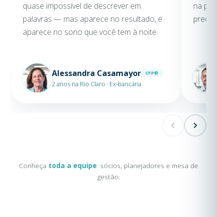
quase impossível de descrever em
na prá
palavras — mas aparece no resultado, e
precis
aparece no sono que você tem à noite.
Alessandra Casamayor
CFP®
2 anos na Rio Claro · Ex-bancária
Conheça
toda a equipe
: sócios, planejadores e mesa de
gestão.