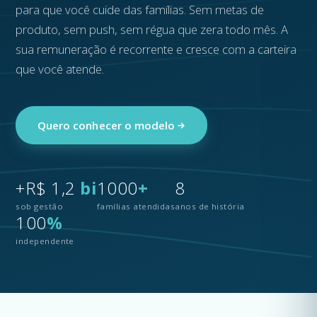
para que você cuide das famílias. Sem metas de
produto, sem push, sem régua que zera todo mês. A
sua remuneração é recorrente e cresce com a carteira
que você atende.
Quero conhecer o modelo
+R$ 1,2
bi
1000
+
8
sob gestão
famílias atendidas
anos de história
100
%
independente