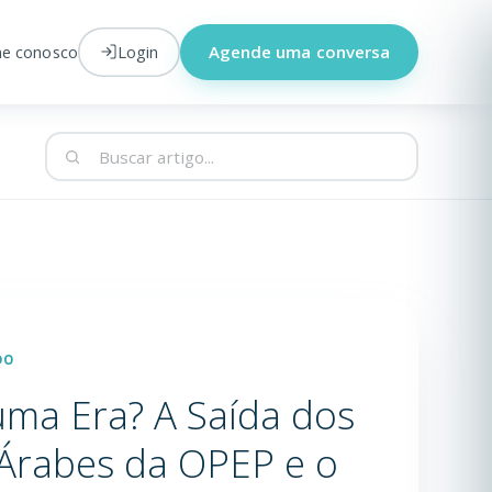
he conosco
Login
Agende uma conversa
ro e educação
DO
uma Era? A Saída dos
Árabes da OPEP e o