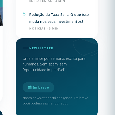
ESTRATÉGIAS · 3 MIN
5
Redução da Taxa Selic: O que isso
muda nos seus investimentos?
NOTÍCIAS · 3 MIN
NEWSLETTER
Uma análise por semana, escrita para
humanos. Sem spam, sem
"oportunidade imperdível".
🔜 Em breve
Nossa newsletter está chegando. Em breve
você poderá assinar por aqui.