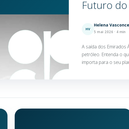
Futuro do
Helena Vasconce
HV
5 mai 2026 · 4 min
A saída dos Emirados
petróleo. Entenda o qu
importa para o seu pla